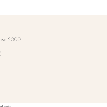
Base 2000
)
nterés