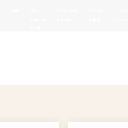
Inicio
Gran
Perfumería
Private
Contac
Volumen
a Granel
Label
y empl
Syrch